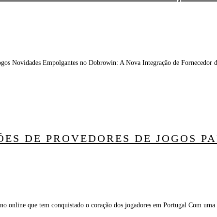
gos Novidades Empolgantes no Dobrowin: A Nova Integração de Fornecedor de
ES DE PROVEDORES DE JOGOS PA
o online que tem conquistado o coração dos jogadores em Portugal Com uma 