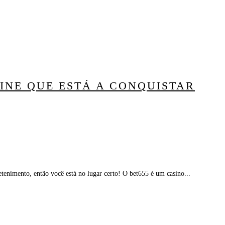
INE QUE ESTÁ A CONQUISTAR
enimento, então você está no lugar certo! O bet655 é um casino...