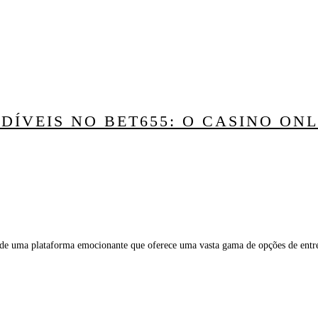
ÍVEIS NO BET655: O CASINO ONL
de uma plataforma emocionante que oferece uma vasta gama de opções de entret