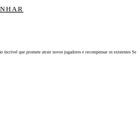
ANHAR
ncrível que promete atrair novos jogadores e recompensar os existentes Se