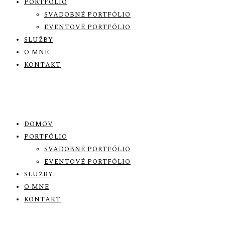
PORTFÓLIO
SVADOBNÉ PORTFÓLIO
EVENTOVÉ PORTFÓLIO
SLUŽBY
O MNE
KONTAKT
DOMOV
PORTFÓLIO
SVADOBNÉ PORTFÓLIO
EVENTOVÉ PORTFÓLIO
SLUŽBY
O MNE
KONTAKT