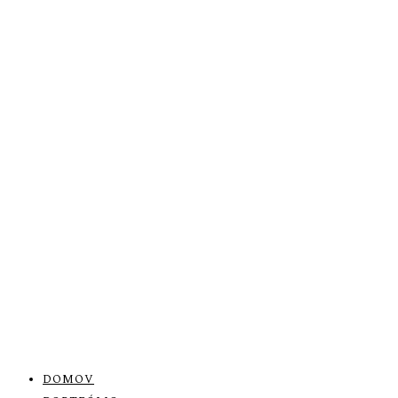
DOMOV