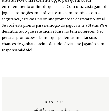
A Status PG é uma excelente opção para quem busca
entretenimento online de qualidade. Com uma vasta gama de
jogos, promoções imperdíveis e um compromisso com a
segurança, este cassino online promete se destacar no Brasil.
Se você está pronto para a emoção do jogo, visite a
Status PG
e
descubra tudo que este incrível cassino tem a oferecer. Não
perca as promoções e bônus que podem aumentar suas
chances de ganhar e, acima de tudo, divirta-se jogando com
responsabilidade!
KONTAKT:
info@kristianmajzlan.com