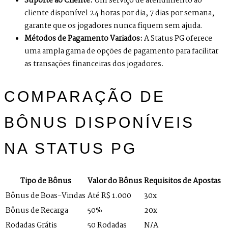
Suporte ao Cliente:
Um serviço de atendimento ao
cliente disponível 24 horas por dia, 7 dias por semana,
garante que os jogadores nunca fiquem sem ajuda.
Métodos de Pagamento Variados:
A Status PG oferece
uma ampla gama de opções de pagamento para facilitar
as transações financeiras dos jogadores.
COMPARAÇÃO DE
BÔNUS DISPONÍVEIS
NA STATUS PG
Tipo de Bônus
Valor do Bônus
Requisitos de Apostas
Bônus de Boas-Vindas
Até R$ 1.000
30x
Bônus de Recarga
50%
20x
Rodadas Grátis
50 Rodadas
N/A