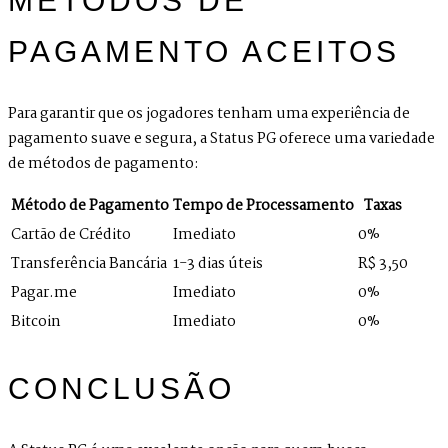
MÉTODOS DE
PAGAMENTO ACEITOS
Para garantir que os jogadores tenham uma experiência de
pagamento suave e segura, a Status PG oferece uma variedade
de métodos de pagamento:
Método de Pagamento
Tempo de Processamento
Taxas
Cartão de Crédito
Imediato
0%
Transferência Bancária
1-3 dias úteis
R$ 3,50
Pagar.me
Imediato
0%
Bitcoin
Imediato
0%
CONCLUSÃO