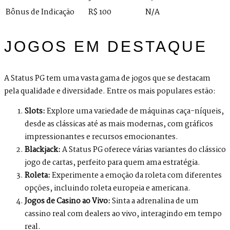
Bônus de Indicação
R$ 100
N/A
JOGOS EM DESTAQUE
A Status PG tem uma vasta gama de jogos que se destacam
pela qualidade e diversidade. Entre os mais populares estão:
Slots:
Explore uma variedade de máquinas caça-níqueis,
desde as clássicas até as mais modernas, com gráficos
impressionantes e recursos emocionantes.
Blackjack:
A Status PG oferece várias variantes do clássico
jogo de cartas, perfeito para quem ama estratégia.
Roleta:
Experimente a emoção da roleta com diferentes
opções, incluindo roleta europeia e americana.
Jogos de Casino ao Vivo:
Sinta a adrenalina de um
cassino real com dealers ao vivo, interagindo em tempo
real.