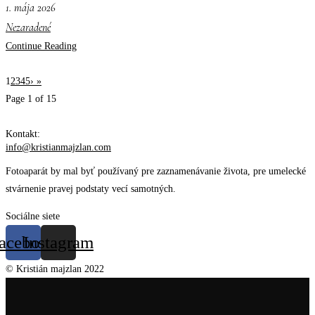
1. mája 2026
Nezaradené
Continue Reading
1
2
3
4
5
›
»
Page 1 of 15
Kontakt:
info@kristianmajzlan.com
Fotoaparát by mal byť používaný pre zaznamenávanie života, pre umelecké
stvárnenie pravej podstaty vecí samotných.
Sociálne siete
acebook
Instagram
© Kristián majzlan 2022