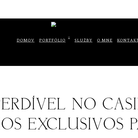
DOMOV
PORTFÓLIO
SLUŽBY
O MNE
KONTAK
ERDÍVEL NO CAS
CIOS EXCLUSIVOS 