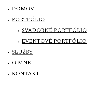
DOMOV
MENUS
PORTFÓLIO
SVADOBNÉ PORTFÓLIO
HOME
EVENTOVÉ PORTFÓLIO
ABOUT ME
SLUŽBY
O MNE
CONTACT
KONTAKT
COURSES
SHOP