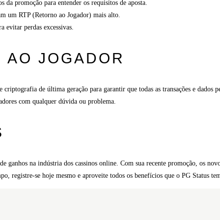
os da promoção para entender os requisitos de aposta.
am um RTP (Retorno ao Jogador) mais alto.
a evitar perdas excessivas.
 AO JOGADOR
 criptografia de última geração para garantir que todas as transações e dados p
jogadores com qualquer dúvida ou problema.
S
e ganhos na indústria dos cassinos online. Com sua recente promoção, os novos
empo, registre-se hoje mesmo e aproveite todos os benefícios que o PG Status te