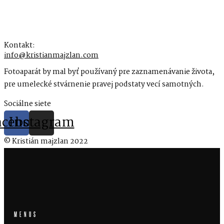
Kontakt:
info@kristianmajzlan.com
Fotoaparát by mal byť používaný pre zaznamenávanie života,
pre umelecké stvárnenie pravej podstaty vecí samotných.
Sociálne siete
acebook
Instagram
© Kristián majzlan 2022
MENUS