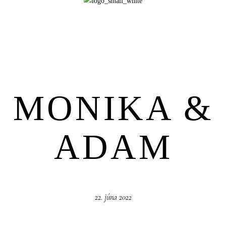
SHOP
PORTFOLIOS
MONIKA &
JOHN & LIZA
ADAM
STEPH & JENNIFER
VICTOR & ASHLEY
22. júna 2022
HARRY & JANE