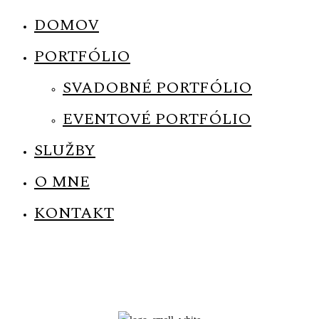
DOMOV
PORTFÓLIO
SVADOBNÉ PORTFÓLIO
MENUS
EVENTOVÉ PORTFÓLIO
SLUŽBY
HOME
O MNE
ABOUT ME
KONTAKT
CONTACT
COURSES