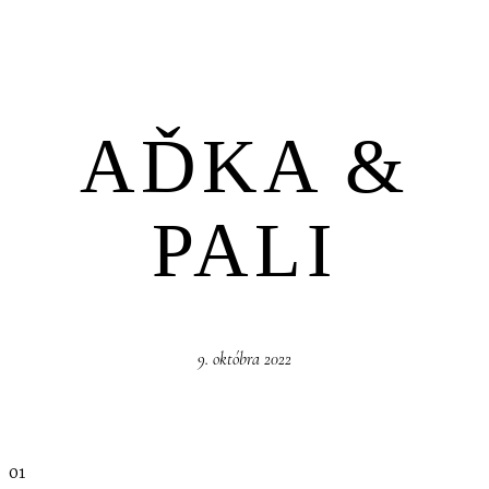
AĎKA &
PALI
9. októbra 2022
01