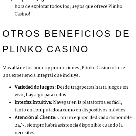
hora de explorar todos los juegos que ofrece Plinko
Casino!
OTROS BENEFICIOS DE
PLINKO CASINO
Más allá de los bonos y promociones, Plinko Casino ofrece
una experiencia integral que incluye:
Variedad de Juegos:
Desde tragaperras hasta juegos en
vivo, hay algo para todos.
Interfaz Intuitiva:
Navegar en la plataforma es fácil,
tanto en computadora como en dispositivos móviles.
Atención al Cliente:
Con un equipo dedicado disponible
24/7, siempre habrá asistencia disponible cuando la
necesites.