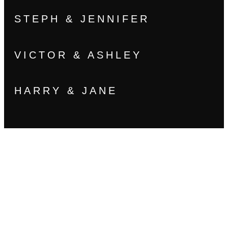
STEPH & JENNIFER
VICTOR & ASHLEY
HARRY & JANE