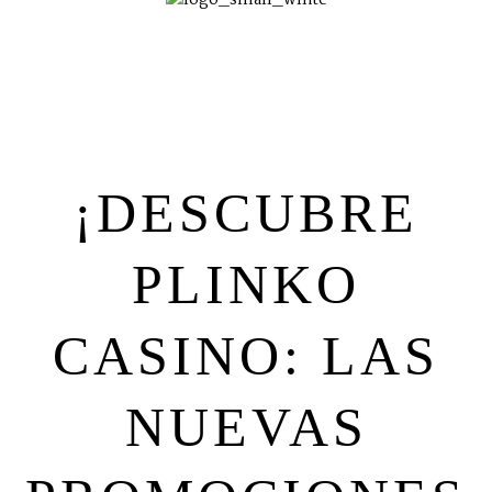
¡DESCUBRE
PLINKO
CASINO: LAS
NUEVAS