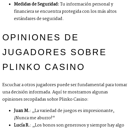
Medidas de Seguridad:
Tu información personal y
financiera se encuentra protegida con los más altos
estándares de seguridad.
OPINIONES DE
JUGADORES SOBRE
PLINKO CASINO
Escuchar a otros jugadores puede ser fundamental para tomar
una decisión informada. Aquí te mostramos algunas
opiniones recopiladas sobre Plinko Casino:
Juan M.
: „La variedad de juegos es impresionante,
¡Nunca me aburro!“
Lucía R.
: „Los bonos son generosos y siempre hay algo