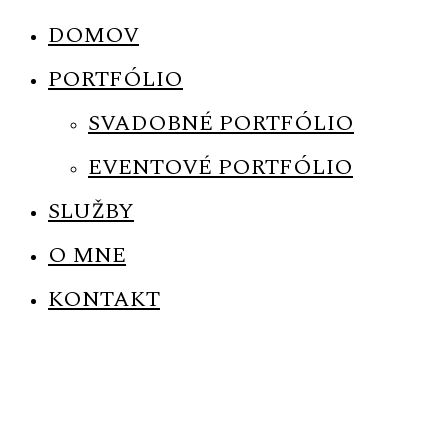
DOMOV
MENUS
PORTFÓLIO
SVADOBNÉ PORTFÓLIO
HOME
EVENTOVÉ PORTFÓLIO
ABOUT ME
SLUŽBY
O MNE
CONTACT
KONTAKT
COURSES
SHOP