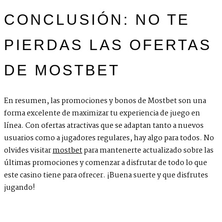
CONCLUSIÓN: NO TE
PIERDAS LAS OFERTAS
DE MOSTBET
En resumen, las promociones y bonos de Mostbet son una
forma excelente de maximizar tu experiencia de juego en
línea. Con ofertas atractivas que se adaptan tanto a nuevos
usuarios como a jugadores regulares, hay algo para todos. No
olvides visitar
mostbet
para mantenerte actualizado sobre las
últimas promociones y comenzar a disfrutar de todo lo que
este casino tiene para ofrecer. ¡Buena suerte y que disfrutes
jugando!