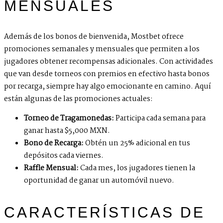
MENSUALES
Además de los bonos de bienvenida, Mostbet ofrece
promociones semanales y mensuales que permiten a los
jugadores obtener recompensas adicionales. Con actividades
que van desde torneos con premios en efectivo hasta bonos
por recarga, siempre hay algo emocionante en camino. Aquí
están algunas de las promociones actuales:
Torneo de Tragamonedas:
Participa cada semana para
ganar hasta $5,000 MXN.
Bono de Recarga:
Obtén un 25% adicional en tus
depósitos cada viernes.
Raffle Mensual:
Cada mes, los jugadores tienen la
oportunidad de ganar un automóvil nuevo.
CARACTERÍSTICAS DE