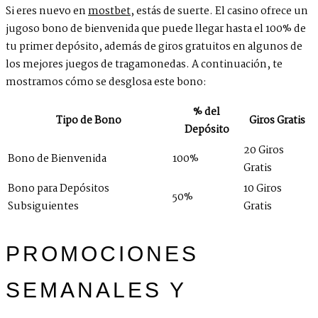
Si eres nuevo en
mostbet
, estás de suerte. El casino ofrece un
jugoso bono de bienvenida que puede llegar hasta el 100% de
tu primer depósito, además de giros gratuitos en algunos de
los mejores juegos de tragamonedas. A continuación, te
mostramos cómo se desglosa este bono:
% del
Tipo de Bono
Giros Gratis
Depósito
20 Giros
Bono de Bienvenida
100%
Gratis
Bono para Depósitos
10 Giros
50%
Subsiguientes
Gratis
PROMOCIONES
SEMANALES Y