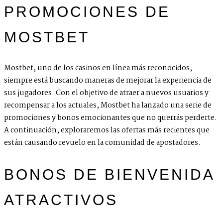
PROMOCIONES DE
MOSTBET
Mostbet, uno de los casinos en línea más reconocidos,
siempre está buscando maneras de mejorar la experiencia de
sus jugadores. Con el objetivo de atraer a nuevos usuarios y
recompensar a los actuales, Mostbet ha lanzado una serie de
promociones y bonos emocionantes que no querrás perderte.
A continuación, exploraremos las ofertas más recientes que
están causando revuelo en la comunidad de apostadores.
BONOS DE BIENVENIDA
ATRACTIVOS