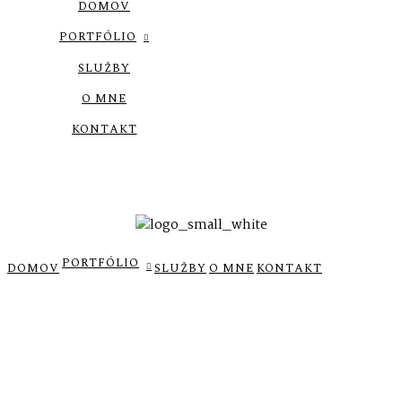
DOMOV
PORTFÓLIO
SLUŽBY
O MNE
KONTAKT
PORTFÓLIO
DOMOV
SLUŽBY
O MNE
KONTAKT