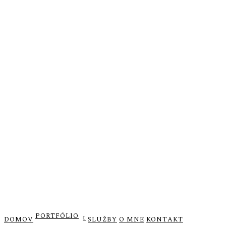
PORTFOLIOS
JOHN & LIZA
STEPH & JENNIFER
VICTOR & ASHLEY
HARRY & JANE
PORTFÓLIO
DOMOV
SLUŽBY
O MNE
KONTAKT