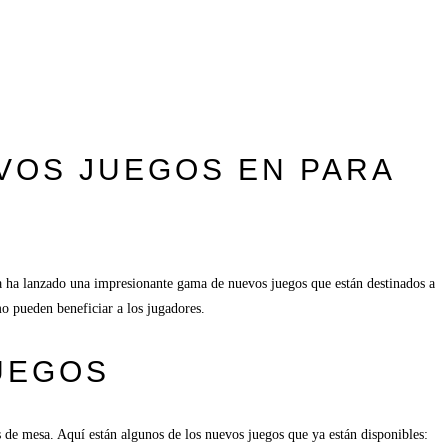
VOS JUEGOS EN PARA
a ha lanzado una impresionante gama de nuevos juegos que están destinados a
mo pueden beneficiar a los jugadores.
UEGOS
s de mesa. Aquí están algunos de los nuevos juegos que ya están disponibles: