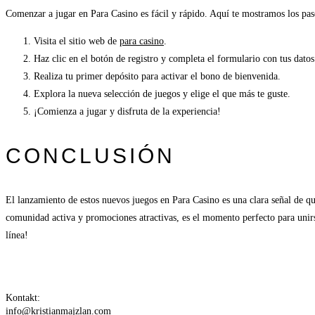
Comenzar a jugar en Para Casino es fácil y rápido. Aquí te mostramos los pas
Visita el sitio web de
para casino
.
Haz clic en el botón de registro y completa el formulario con tus datos
Realiza tu primer depósito para activar el bono de bienvenida.
Explora la nueva selección de juegos y elige el que más te guste.
¡Comienza a jugar y disfruta de la experiencia!
CONCLUSIÓN
El lanzamiento de estos nuevos juegos en Para Casino es una clara señal de qu
comunidad activa y promociones atractivas, es el momento perfecto para unirse
línea!
Kontakt:
info@kristianmajzlan.com