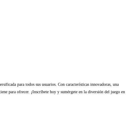
rsificada para todos sus usuarios. Con características innovadoras, una
ene para ofrecer. ¡Inscríbete hoy y sumérgete en la diversión del juego en