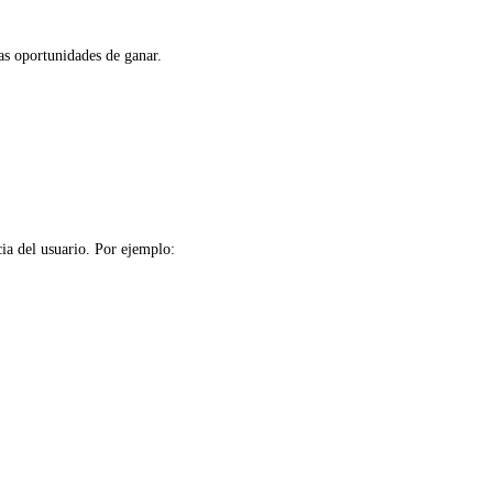
as oportunidades de ganar.
ia del usuario. Por ejemplo: