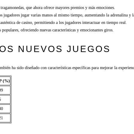
e tragamonedas, que ahora ofrece mayores premios y más emociones.
los jugadores jugar varias manos al mismo tiempo, aumentando la adrenalina y l
auténtica de casino, permitiendo a los jugadores interactuar en tiempo real.
 populares, ofreciendo nuevas características y emocionantes giros.
LOS NUEVOS JUEGOS
bién ha sido diseñado con características específicas para mejorar la experienc
P (%)
09
5
30
21