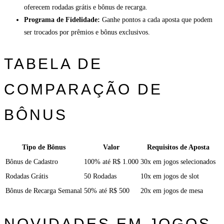
oferecem rodadas grátis e bônus de recarga.
Programa de Fidelidade:
Ganhe pontos a cada aposta que podem
ser trocados por prêmios e bônus exclusivos.
TABELA DE
COMPARAÇÃO DE
BÔNUS
Tipo de Bônus
Valor
Requisitos de Aposta
Bônus de Cadastro
100% até R$ 1.000
30x em jogos selecionados
Rodadas Grátis
50 Rodadas
10x em jogos de slot
Bônus de Recarga Semanal
50% até R$ 500
20x em jogos de mesa
NOVIDADES EM JOGOS