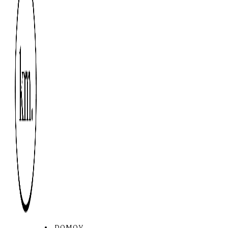
DOMOV