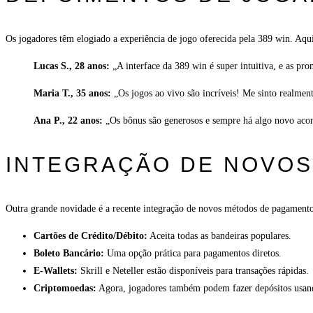
Os jogadores têm elogiado a experiência de jogo oferecida pela 389 win. Aqu
Lucas S., 28 anos:
„A interface da 389 win é super intuitiva, e as 
Maria T., 35 anos:
„Os jogos ao vivo são incríveis! Me sinto realmen
Ana P., 22 anos:
„Os bônus são generosos e sempre há algo novo aco
INTEGRAÇÃO DE NOVO
Outra grande novidade é a recente integração de novos métodos de pagamento 
Cartões de Crédito/Débito:
Aceita todas as bandeiras populares.
Boleto Bancário:
Uma opção prática para pagamentos diretos.
E-Wallets:
Skrill e Neteller estão disponíveis para transações rápidas.
Criptomoedas:
Agora, jogadores também podem fazer depósitos usan