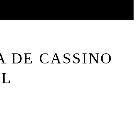
A DE CASSINO
IL