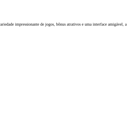
iedade impressionante de jogos, bônus atrativos e uma interface amigável, a