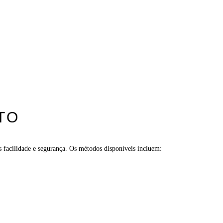
TO
 facilidade e segurança. Os métodos disponíveis incluem: