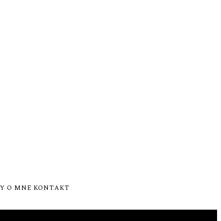
BY
O MNE
KONTAKT