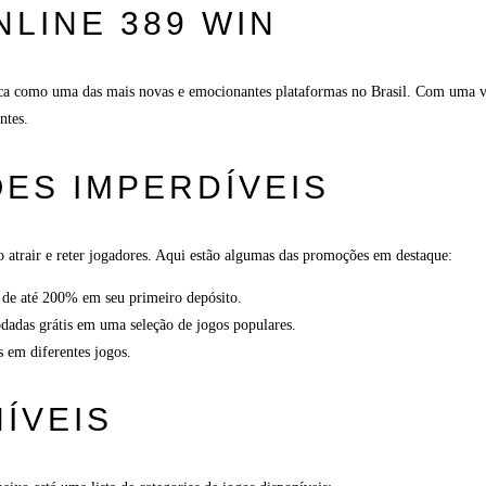
LINE 389 WIN
ca como uma das mais novas e emocionantes plataformas no Brasil. Com uma var
ntes.
ES IMPERDÍVEIS
 atrair e reter jogadores. Aqui estão algumas das promoções em destaque:
de até 200% em seu primeiro depósito.
dadas grátis em uma seleção de jogos populares.
 em diferentes jogos.
ÍVEIS