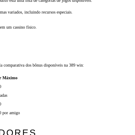
ixo está uma lista de categorias de jogos disponíveis:
s variados, incluindo recursos especiais.
 em um cassino físico.
ela comparativa dos bônus disponíveis na 389 win:
r Máximo
0
adas
0
0 por amigo
ADORES